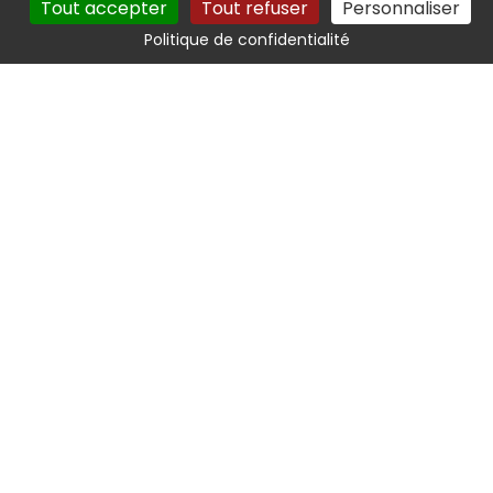
Tout accepter
Tout refuser
Personnaliser
Politique de confidentialité
Trackdéchets : un outil utile
et efficace
Avez-vous déjà entendu parler de l’outil numérique
Trackdéchets ? Développé par le Ministère de la
Transition Ecologique, il simplifie l’application de la loi
sur les bordereaux de suivi des déchets (BSD).
Lire +